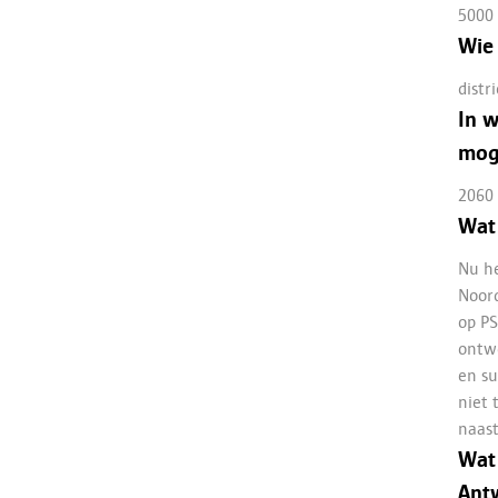
5000
Wie 
distr
In w
moge
2060
Wat
Nu he
Noord
op PS
ontwe
en su
niet 
naast
Wat 
Ant