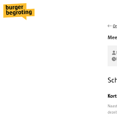
On
Mee
Sc
Kort
Naast
dezel