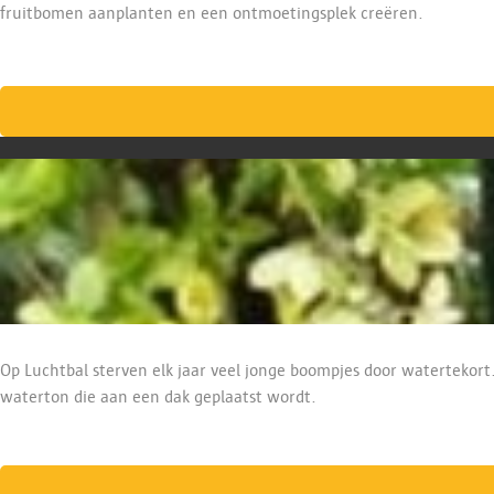
fruitbomen aanplanten en een ontmoetingsplek creëren.
Op Luchtbal sterven elk jaar veel jonge boompjes door watertekort
waterton die aan een dak geplaatst wordt.