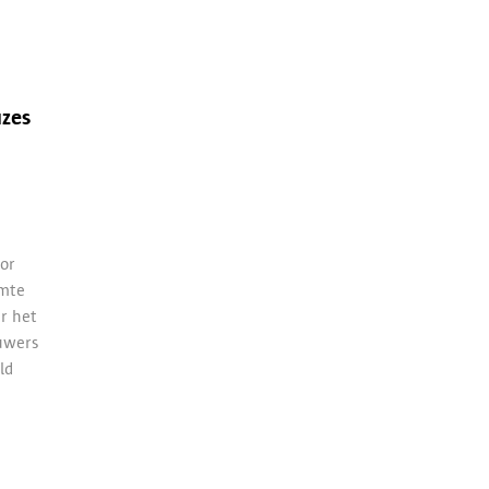
uzes
or
imte
r het
uwers
ld