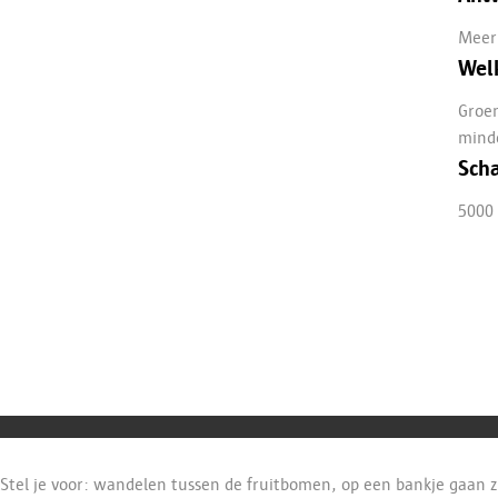
Meer 
Welk
Groen
minde
Scha
5000 
Stel je voor: wandelen tussen de fruitbomen, op een bankje gaan zi